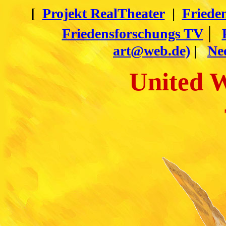
[
Projekt RealTheater
|
Friede
|
Friedensforschungs TV
art@web.de)
|
Ne
United W